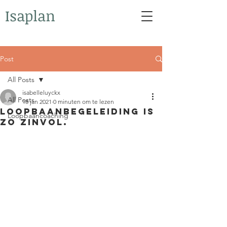
Isaplan
Post
All Posts
isabelleluyckx
All Posts
18 jan 2021
0 minuten om te lezen
Loopbaanbegeleiding is
Loopbaancoaching
zo zinvol.