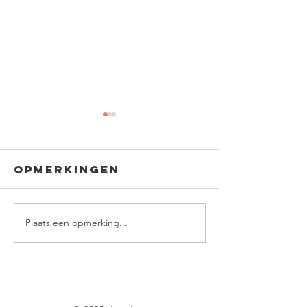
Opmerkingen
Plaats een opmerking...
Change your
Durf te
mindset
kiezen 
verande