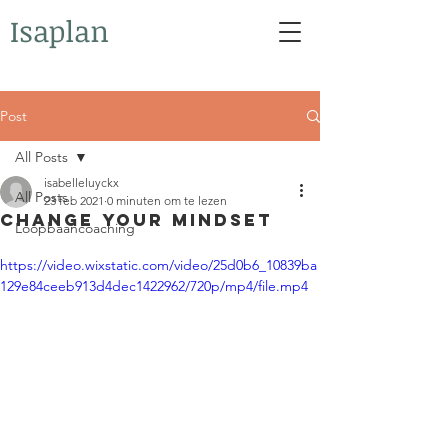
Isaplan
Post
All Posts
isabelleluyckx
All Posts
23 feb 2021
0 minuten om te lezen
Change your mindset
Loopbaancoaching
https://video.wixstatic.com/video/25d0b6_10839ba
129e84ceeb913d4dec1422962/720p/mp4/file.mp4