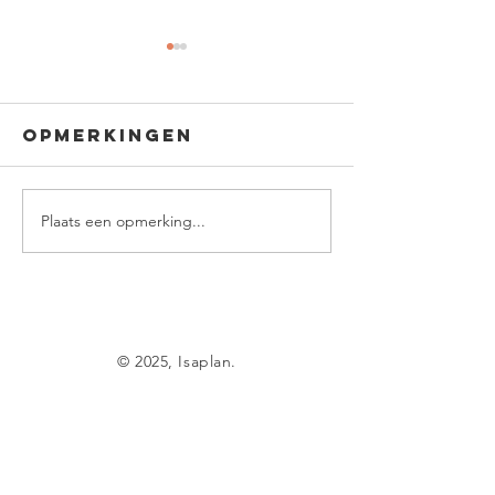
Opmerkingen
Plaats een opmerking...
Durf te
kiezen voor
verandering.
Loopbaa
is zo zi
© 2025, Isaplan.