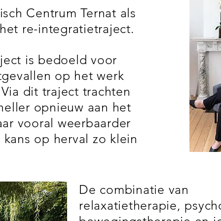
isch Centrum Ternat als
et re-integratietraject.
aject is bedoeld voor
tgevallen op het werk
ia dit traject trachten
sneller opnieuw aan het
aar vooral weerbaarder
kans op herval zo klein
De combinatie van
relaxatietherapie, psych