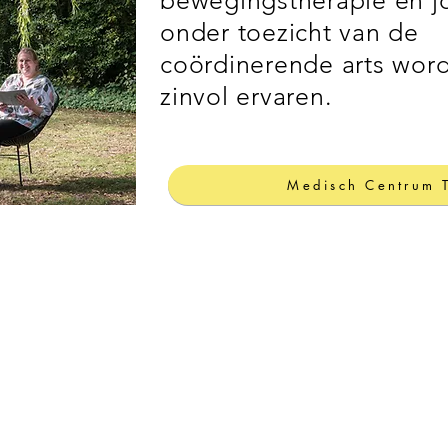
bewegingstherapie en j
onder toezicht van de
coördinerende arts word
zinvol ervaren.
Medisch Centrum 