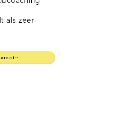
obcoaching
t als zeer
Ternat